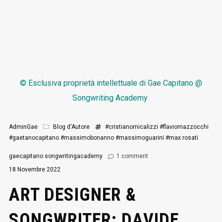
© Esclusiva proprietà intellettuale di
Gae Capitano @
Songwriting Academy
AdminGae
Blog d'Autore
#cristianomicalizzi
#flaviomazzocchi
#gaetanocapitano
#massimobonanno
#massimoguarini
#max rosati
gaecapitano
songwritingacademy
1
comment
18 Novembre 2022
ART DESIGNER &
SONGWRITER: DAVIDE