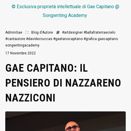
© Esclusiva proprietà intellettuale di
Gae Capitano @
Songwriting Academy
AdminGae
Blog d'Autore
#artdesigner
#ballafraterraecielo
#cantautore
#davidecruccas
#gaetanocapitano
#grafica
gaecapitano
songwritingacademy
17 Novembre 2022
GAE CAPITANO: IL
PENSIERO DI NAZZARENO
NAZZICONI