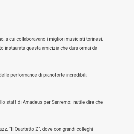
 a cui collaboravano i migliori musicisti torinesi.
bito instaurata questa amicizia che dura ormai da
lle performance di pianoforte incredibili,
lo staff di Amadeus per Sanremo: inutile dire che
azz, “Il Quartetto Z”, dove con grandi colleghi