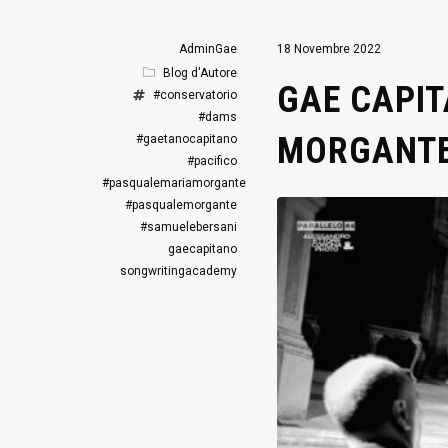
AdminGae
18 Novembre 2022
Blog d'Autore
GAE CAPIT
#conservatorio
#dams
MORGANT
#gaetanocapitano
#pacifico
#pasqualemariamorgante
#pasqualemorgante
#samuelebersani
gaecapitano
songwritingacademy