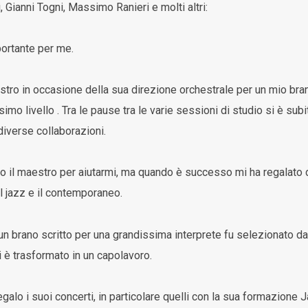
 Gianni Togni, Massimo Ranieri e molti altri:
portante per me.
ro in occasione della sua direzione orchestrale per un mio brano,
imo livello . Tra le pause tra le varie sessioni di studio si è su
 diverse collaborazioni.
o il maestro per aiutarmi, ma quando è successo mi ha regalato de
il jazz e il contemporaneo.
 brano scritto per una grandissima interprete fu selezionato dal
i è trasformato in un capolavoro.
alo i suoi concerti, in particolare quelli con la sua formazione J