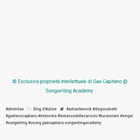
© Esclusiva proprietà intellettuale di
Gae Capitano @
Songwriting Academy
AdminGae
Blog d'Autore
#adrianbervick
#diegocalvetti
#gaetanocapitano
#intervista
#lestanzedellecanzoni
#lucaviviani
#singer
#songwrting
#usong
gaecapitano
songwritingacademy