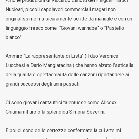
Amo le produzioni di Riccardo Zanotti dei Pinguini Tattici
Nucleari, piccoli capolavori commerciali magari non
originalissime ma sicuramente scritte da manuale e con un
linguaggio fresco come “Giovani wannabe” o “Pastello
bianco” .
Ammiro “La rappresentante di Lista” (il duo Veronica
Lucchesi e Dario Mangiaracina.) che hanno alzato l’asticella
della qualità e spettacolarità delle canzoni riportandele ai
grandi successi degli anni passati.
Ci sono giovani cantautrici talentuose come Alicexx,
ChiamamiFaro o la splendida Simona Severini.
E poi ci sono delle certezze confermate la cui arte mi