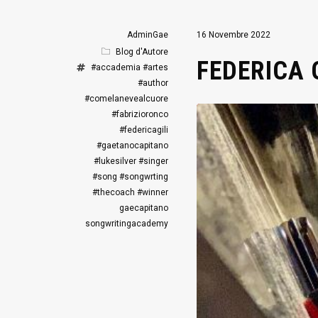
AdminGae
16 Novembre 2022
Blog d'Autore
FEDERICA 
#accademia
#artes
#author
#comelanevealcuore
#fabrizioronco
#federicagili
#gaetanocapitano
#lukesilver
#singer
#song
#songwrting
#thecoach
#winner
gaecapitano
songwritingacademy