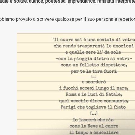
ale e solare: autrice, poetessa, imprenditrice, raffinata interpret
bbiamo provato a scrivere qualcosa per il suo personale reperto