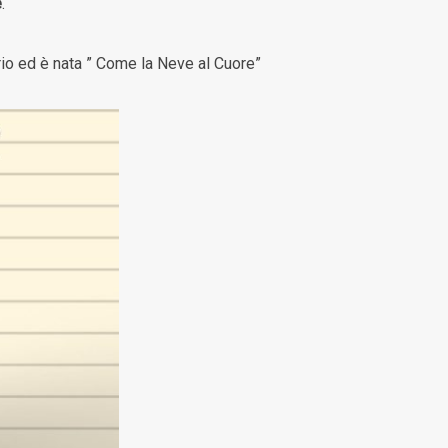
e
.
rio ed è nata ” Come la Neve al Cuore”