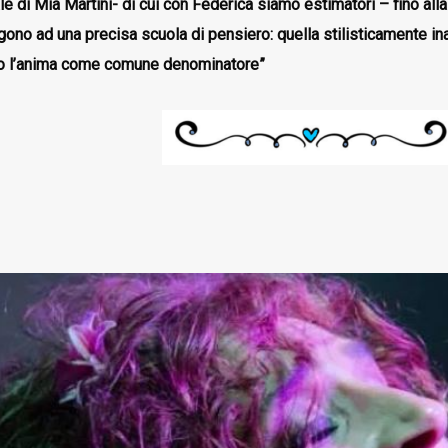
e di Mia Martini- di cui con Federica siamo estimatori – fino all
gono ad una precisa scuola di pensiero: quella stilisticamente ina
no l’anima come comune denominatore”