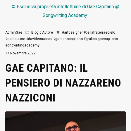
© Esclusiva proprietà intellettuale di
Gae Capitano @
Songwriting Academy
AdminGae
Blog d'Autore
#artdesigner
#ballafraterraecielo
#cantautore
#davidecruccas
#gaetanocapitano
#grafica
gaecapitano
songwritingacademy
17 Novembre 2022
GAE CAPITANO: IL
PENSIERO DI NAZZARENO
NAZZICONI