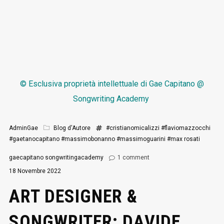
© Esclusiva proprietà intellettuale di
Gae Capitano @
Songwriting Academy
AdminGae
Blog d'Autore
#cristianomicalizzi
#flaviomazzocchi
#gaetanocapitano
#massimobonanno
#massimoguarini
#max rosati
gaecapitano
songwritingacademy
1
comment
18 Novembre 2022
ART DESIGNER &
SONGWRITER: DAVIDE