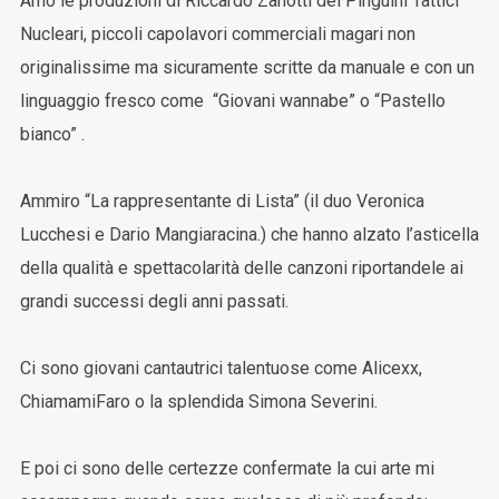
Amo le produzioni di Riccardo Zanotti dei Pinguini Tattici
Nucleari, piccoli capolavori commerciali magari non
originalissime ma sicuramente scritte da manuale e con un
linguaggio fresco come “Giovani wannabe” o “Pastello
bianco” .
Ammiro “La rappresentante di Lista” (il duo Veronica
Lucchesi e Dario Mangiaracina.) che hanno alzato l’asticella
della qualità e spettacolarità delle canzoni riportandele ai
grandi successi degli anni passati.
Ci sono giovani cantautrici talentuose come Alicexx,
ChiamamiFaro o la splendida Simona Severini.
E poi ci sono delle certezze confermate la cui arte mi