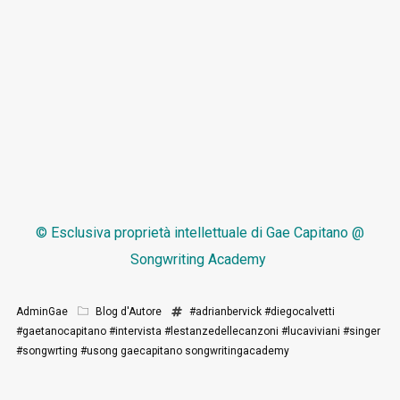
© Esclusiva proprietà intellettuale di
Gae Capitano @
Songwriting Academy
AdminGae
Blog d'Autore
#adrianbervick
#diegocalvetti
#gaetanocapitano
#intervista
#lestanzedellecanzoni
#lucaviviani
#singer
#songwrting
#usong
gaecapitano
songwritingacademy