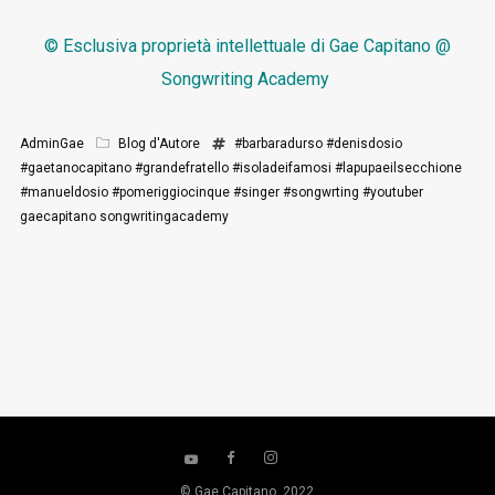
© Esclusiva proprietà intellettuale di
Gae Capitano @
Songwriting Academy
AdminGae
Blog d'Autore
#barbaradurso
#denisdosio
#gaetanocapitano
#grandefratello
#isoladeifamosi
#lapupaeilsecchione
#manueldosio
#pomeriggiocinque
#singer
#songwrting
#youtuber
gaecapitano
songwritingacademy
© Gae Capitano, 2022