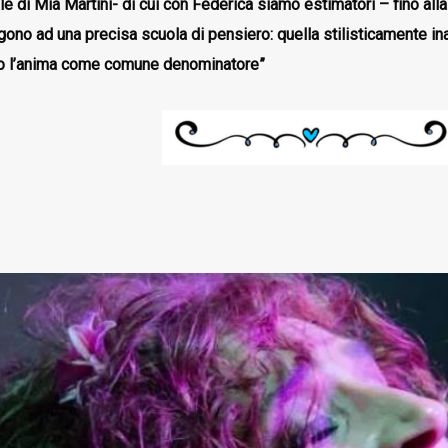
e di Mia Martini- di cui con Federica siamo estimatori – fino all
gono ad una precisa scuola di pensiero: quella stilisticamente ina
no l’anima come comune denominatore”