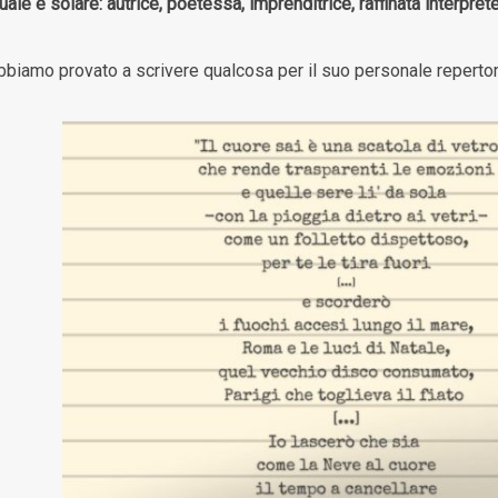
ale e solare: autrice, poetessa, imprenditrice, raffinata interpret
bbiamo provato a scrivere qualcosa per il suo personale reperto