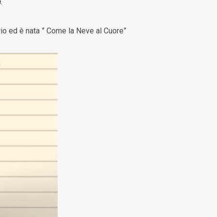
e
.
rio ed è nata ” Come la Neve al Cuore”