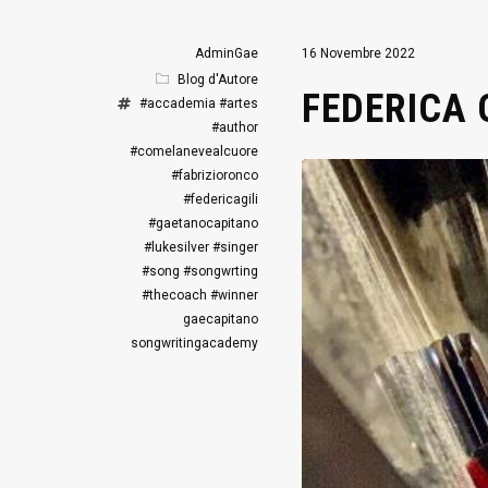
AdminGae
16 Novembre 2022
Blog d'Autore
FEDERICA 
#accademia
#artes
#author
#comelanevealcuore
#fabrizioronco
#federicagili
#gaetanocapitano
#lukesilver
#singer
#song
#songwrting
#thecoach
#winner
gaecapitano
songwritingacademy