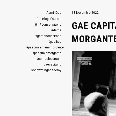
AdminGae
18 Novembre 2022
Blog d'Autore
GAE CAPIT
#conservatorio
#dams
MORGANT
#gaetanocapitano
#pacifico
#pasqualemariamorgante
#pasqualemorgante
#samuelebersani
gaecapitano
songwritingacademy