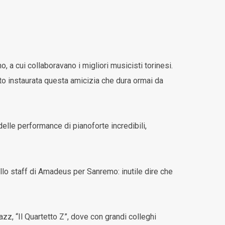
 a cui collaboravano i migliori musicisti torinesi.
bito instaurata questa amicizia che dura ormai da
lle performance di pianoforte incredibili,
lo staff di Amadeus per Sanremo: inutile dire che
azz, “Il Quartetto Z”, dove con grandi colleghi