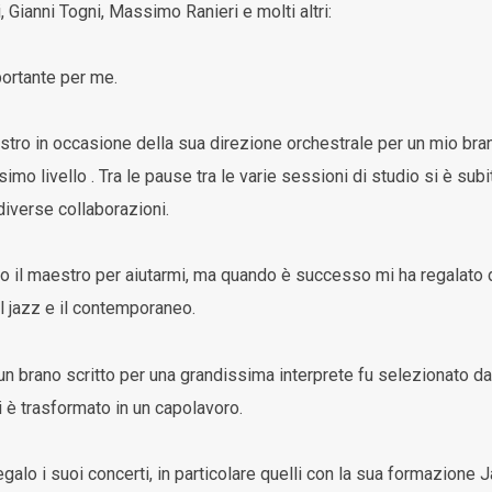
 Gianni Togni, Massimo Ranieri e molti altri:
portante per me.
ro in occasione della sua direzione orchestrale per un mio brano,
imo livello . Tra le pause tra le varie sessioni di studio si è su
 diverse collaborazioni.
o il maestro per aiutarmi, ma quando è successo mi ha regalato de
il jazz e il contemporaneo.
 brano scritto per una grandissima interprete fu selezionato dal
i è trasformato in un capolavoro.
alo i suoi concerti, in particolare quelli con la sua formazione J