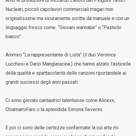
Amo le produzioni di Riccardo Zanotti dei Pinguini Tattici
Nucleari, piccoli capolavori commerciali magari non
originalissime ma sicuramente scritte da manuale e con un
linguaggio fresco come “Giovani wannabe” o “Pastello
bianco” .
Ammiro “La rappresentante di Lista” (il duo Veronica
Lucchesi e Dario Mangiaracina.) che hanno alzato l’asticella
della qualità e spettacolarità delle canzoni riportandele ai
grandi successi degli anni passati.
Ci sono giovani cantautrici talentuose come Alicexx,
ChiamamiFaro o la splendida Simona Severini.
E poi ci sono delle certezze confermate la cui arte mi