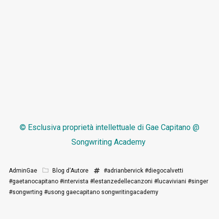
© Esclusiva proprietà intellettuale di
Gae Capitano @
Songwriting Academy
AdminGae
Blog d'Autore
#adrianbervick
#diegocalvetti
#gaetanocapitano
#intervista
#lestanzedellecanzoni
#lucaviviani
#singer
#songwrting
#usong
gaecapitano
songwritingacademy