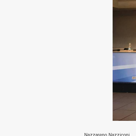
Nazzareno Nazziconi