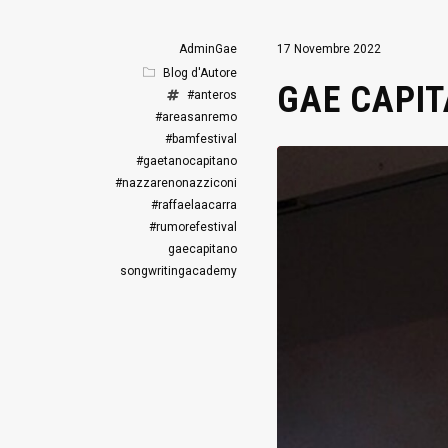
AdminGae
17 Novembre 2022
Blog d'Autore
GAE CAPIT
#anteros
#areasanremo
#bamfestival
#gaetanocapitano
#nazzarenonazziconi
#raffaelaacarra
#rumorefestival
gaecapitano
songwritingacademy