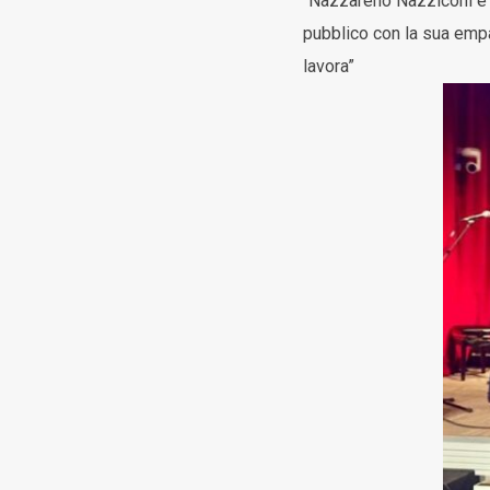
“Nazzareno Nazziconi è u
pubblico con la sua empat
lavora”