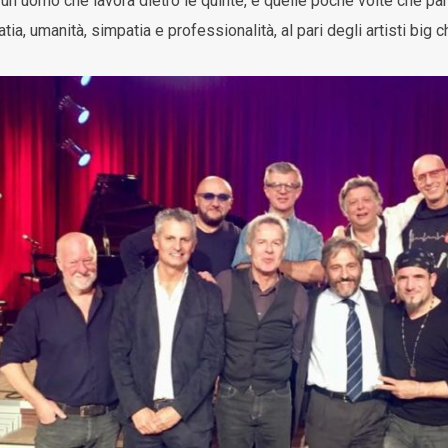
n uomo che lavora dietro le quinte, e quelle poche volte che part
ia, umanità, simpatia e professionalità, al pari degli artisti big