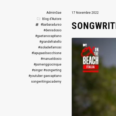
AdminGae
17 Novembre 2022
Blog d'Autore
SONGWRITE
#barbaradurso
#denisdosio
#gaetanocapitano
#grandefratello
#isoladeifamosi
#lapupaeilsecchione
#manueldosio
#pomeriggiocinque
#singer
#songwrting
#youtuber
gaecapitano
songwritingacademy