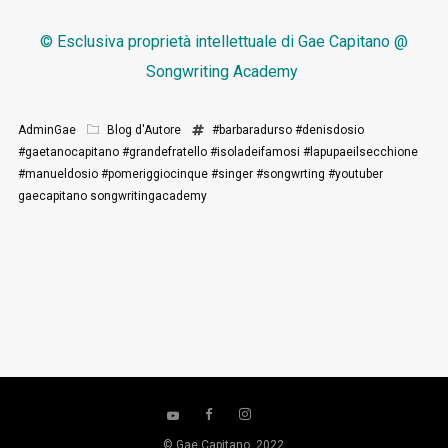
© Esclusiva proprietà intellettuale di
Gae Capitano @
Songwriting Academy
AdminGae
Blog d'Autore
#barbaradurso
#denisdosio
#gaetanocapitano
#grandefratello
#isoladeifamosi
#lapupaeilsecchione
#manueldosio
#pomeriggiocinque
#singer
#songwrting
#youtuber
gaecapitano
songwritingacademy
© Gae Capitano, 2022