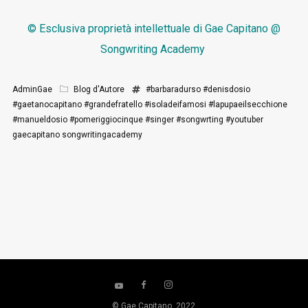
© Esclusiva proprietà intellettuale di
Gae Capitano @
Songwriting Academy
AdminGae
Blog d'Autore
#barbaradurso
#denisdosio
#gaetanocapitano
#grandefratello
#isoladeifamosi
#lapupaeilsecchione
#manueldosio
#pomeriggiocinque
#singer
#songwrting
#youtuber
gaecapitano
songwritingacademy
© Gae Capitano, 2022