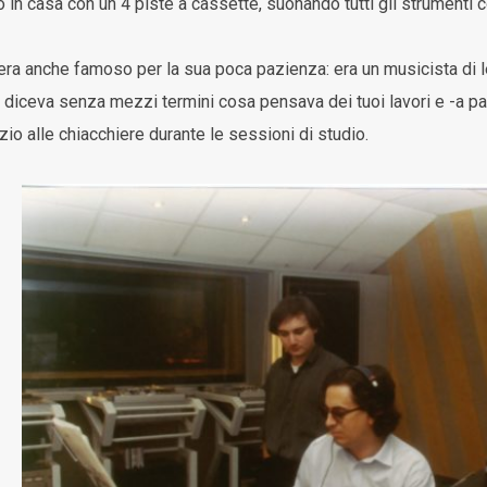
 in casa con un 4 piste a cassette, suonando tutti gli strumenti c
era anche famoso per la sua poca pazienza: era un musicista di 
ti diceva senza mezzi termini cosa pensava dei tuoi lavori e -a par
zio alle chiacchiere durante le sessioni di studio.