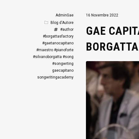
AdminGae
16 Novembre 2022
Blog d'Autore
GAE CAPIT
#author
#borgattasfactory
BORGATTA
#gaetanocapitano
#maestro
#pianoforte
#silvanoborgatta
#song
#songwrting
gaecapitano
songwritingacademy