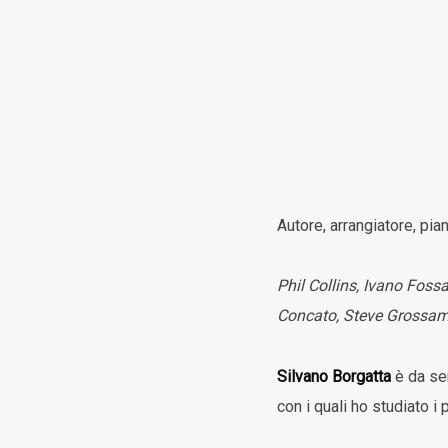
Autore, arrangiatore, pi
Phil Collins, Ivano Foss
Concato, Steve Grossama
Silvano Borgatta
è da sem
con i quali ho studiato i