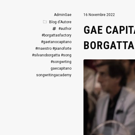
AdminGae
16 Novembre 2022
Blog d'Autore
GAE CAPIT
#author
#borgattasfactory
BORGATTA
#gaetanocapitano
#maestro
#pianoforte
#silvanoborgatta
#song
#songwrting
gaecapitano
songwritingacademy