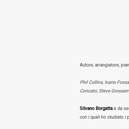
Autore, arrangiatore, pi
Phil Collins, Ivano Foss
Concato, Steve Grossama
Silvano Borgatta
è da sem
con i quali ho studiato i