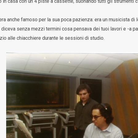
 in casa con un 4 piste a cassette, suonando tutti gli strumenti c
era anche famoso per la sua poca pazienza: era un musicista di 
ti diceva senza mezzi termini cosa pensava dei tuoi lavori e -a par
zio alle chiacchiere durante le sessioni di studio.