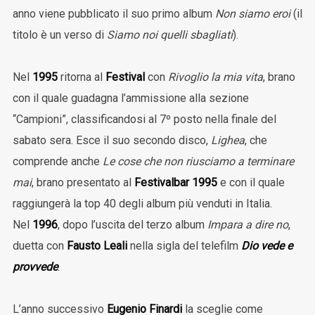
anno viene pubblicato il suo primo album
Non siamo eroi
(il
titolo è un verso di
Siamo noi quelli sbagliati
).
Nel
1995
ritorna al
Festival
con
Rivoglio la mia vita
, brano
con il quale guadagna l’ammissione alla sezione
“Campioni”, classificandosi al 7º posto nella finale del
sabato sera. Esce il suo secondo disco,
Lighea
, che
comprende anche
Le cose che non riusciamo a terminare
mai
, brano presentato al
Festivalbar 1995
e con il quale
raggiungerà la top 40 degli album più venduti in Italia.
Nel
1996
, dopo l’uscita del terzo album
Impara a dire no
,
duetta con
Fausto Leali
nella sigla del telefilm
Dio vede e
provvede
.
L’anno successivo
Eugenio Finardi
la sceglie come