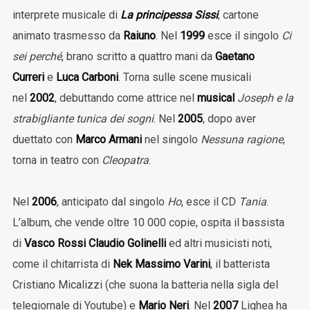
interprete musicale di
La principessa Sissi
, cartone
animato trasmesso da
Raiuno
. Nel
1999
esce il singolo
Ci
sei perché
, brano scritto a quattro mani da
Gaetano
Curreri
e
Luca Carboni
. Torna sulle scene musicali
nel
2002
, debuttando come attrice nel
musical
Joseph e la
strabigliante tunica dei sogni
. Nel
2005
, dopo aver
duettato con
Marco Armani
nel singolo
Nessuna ragione
,
torna in teatro con
Cleopatra
.
Nel
2006
, anticipato dal singolo
Ho
, esce il CD
Tania
.
L’album, che vende oltre 10 000 copie, ospita il bassista
di
Vasco Rossi
Claudio Golinelli
ed altri musicisti noti,
come il chitarrista di
Nek
Massimo Varini
, il batterista
Cristiano Micalizzi (che suona la batteria nella sigla del
telegiornale di Youtube) e
Mario Neri
. Nel
2007
Lighea ha