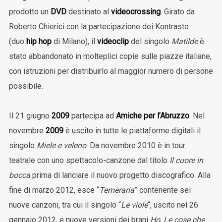
prodotto un
DVD
destinato al
videocrossing
. Girato da
Roberto Chierici con la partecipazione dei Kontrasto
(duo
hip hop
di Milano), il
videoclip
del singolo
Matilde
è
stato abbandonato in molteplici copie sulle piazze italiane,
con istruzioni per distribuirlo al maggior numero di persone
possibile.
Il 21 giugno
2009
partecipa ad
Amiche per l’Abruzzo
. Nel
novembre
2009
è uscito in tutte le piattaforme digitali il
singolo
Miele e veleno
. Da novembre 2010 è in tour
teatrale con uno spettacolo-canzone dal titolo
Il cuore in
bocca
prima di lanciare il nuovo progetto discografico. Alla
fine di marzo 2012, esce “
Temeraria
” contenente sei
nuove canzoni, tra cui il singolo “
Le viole
“, uscito nel 26
gennaio 2012, e nuove versioni dei brani
Ho
,
Le cose che