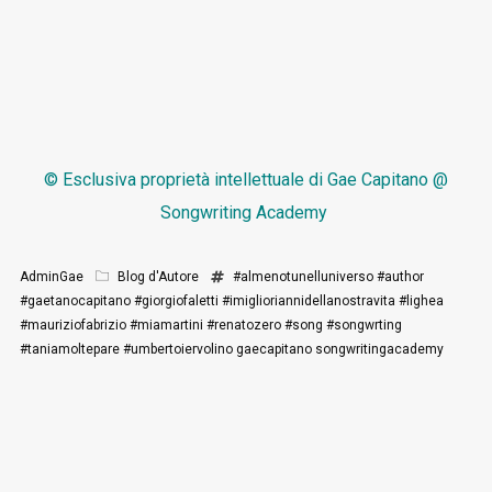
© Esclusiva proprietà intellettuale di
Gae Capitano @
Songwriting Academy
AdminGae
Blog d'Autore
#almenotunelluniverso
#author
#gaetanocapitano
#giorgiofaletti
#imiglioriannidellanostravita
#lighea
#mauriziofabrizio
#miamartini
#renatozero
#song
#songwrting
#taniamoltepare
#umbertoiervolino
gaecapitano
songwritingacademy