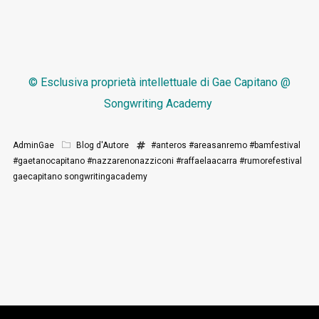
© Esclusiva proprietà intellettuale di
Gae Capitano @
Songwriting Academy
AdminGae
Blog d'Autore
#anteros
#areasanremo
#bamfestival
#gaetanocapitano
#nazzarenonazziconi
#raffaelaacarra
#rumorefestival
gaecapitano
songwritingacademy