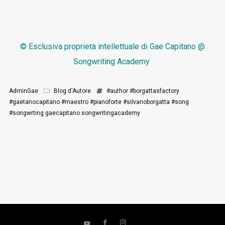
© Esclusiva proprietà intellettuale di
Gae Capitano @
Songwriting Academy
AdminGae
Blog d'Autore
#author
#borgattasfactory
#gaetanocapitano
#maestro
#pianoforte
#silvanoborgatta
#song
#songwrting
gaecapitano
songwritingacademy