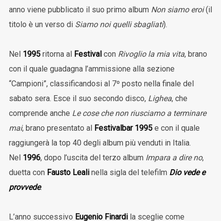
anno viene pubblicato il suo primo album
Non siamo eroi
(il
titolo è un verso di
Siamo noi quelli sbagliati
).
Nel
1995
ritorna al
Festival
con
Rivoglio la mia vita
, brano
con il quale guadagna l’ammissione alla sezione
“Campioni”, classificandosi al 7º posto nella finale del
sabato sera. Esce il suo secondo disco,
Lighea
, che
comprende anche
Le cose che non riusciamo a terminare
mai
, brano presentato al
Festivalbar 1995
e con il quale
raggiungerà la top 40 degli album più venduti in Italia.
Nel
1996
, dopo l’uscita del terzo album
Impara a dire no
,
duetta con
Fausto Leali
nella sigla del telefilm
Dio vede e
provvede
.
L’anno successivo
Eugenio Finardi
la sceglie come