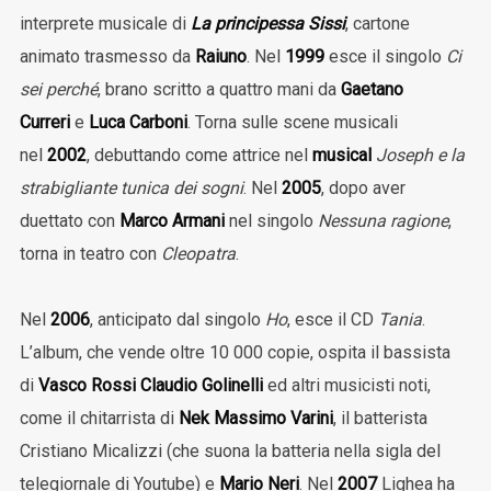
interprete musicale di
La principessa Sissi
, cartone
animato trasmesso da
Raiuno
. Nel
1999
esce il singolo
Ci
sei perché
, brano scritto a quattro mani da
Gaetano
Curreri
e
Luca Carboni
. Torna sulle scene musicali
nel
2002
, debuttando come attrice nel
musical
Joseph e la
strabigliante tunica dei sogni
. Nel
2005
, dopo aver
duettato con
Marco Armani
nel singolo
Nessuna ragione
,
torna in teatro con
Cleopatra
.
Nel
2006
, anticipato dal singolo
Ho
, esce il CD
Tania
.
L’album, che vende oltre 10 000 copie, ospita il bassista
di
Vasco Rossi
Claudio Golinelli
ed altri musicisti noti,
come il chitarrista di
Nek
Massimo Varini
, il batterista
Cristiano Micalizzi (che suona la batteria nella sigla del
telegiornale di Youtube) e
Mario Neri
. Nel
2007
Lighea ha