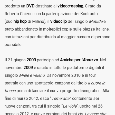
prodotto un
DVD
destinato al
videocrossing
. Girato da
Roberto Chierici con la partecipazione dei Kontrasto
(duo
hip hop
di Milano), il
videoclip
del singolo
Matilde
è
stato abbandonato in molteplici copie sulle piazze italiane,
con istruzioni per distribuirlo al maggior numero di persone
possibile.
Il 21 giugno
2009
partecipa ad
Amiche per l’Abruzzo
. Nel
novembre
2009
è uscito in tutte le piattaforme digitali il
singolo
Miele e veleno
. Da novembre 2010 è in tour
teatrale con uno spettacolo-canzone dal titolo
Il cuore in
bocca
prima di lanciare il nuovo progetto discografico. Alla
fine di marzo 2012, esce “
Temeraria
” contenente sei
nuove canzoni, tra cui il singolo “
Le viole
“, uscito nel 26
gennaio 2012, e nuove versioni dei brani
Ho
,
Le cose che