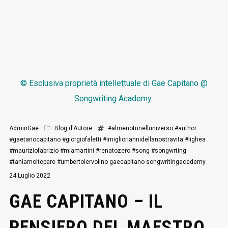
© Esclusiva proprietà intellettuale di
Gae Capitano @
Songwriting Academy
AdminGae
Blog d'Autore
#almenotunelluniverso
#author
#gaetanocapitano
#giorgiofaletti
#imiglioriannidellanostravita
#lighea
#mauriziofabrizio
#miamartini
#renatozero
#song
#songwrting
#taniamoltepare
#umbertoiervolino
gaecapitano
songwritingacademy
24 Luglio 2022
GAE CAPITANO – IL
PENSIERO DEL MAESTRO