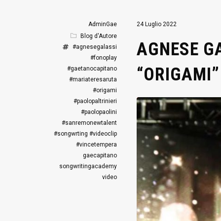
AdminGae
24 Luglio 2022
Blog d'Autore
AGNESE GA
#agnesegalassi
#fonoplay
“ORIGAMI”
#gaetanocapitano
#mariateresaruta
#origami
#paolopaltrinieri
#paolopaolini
#sanremonewtalent
#songwrting
#videoclip
#vincetempera
gaecapitano
songwritingacademy
video