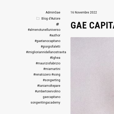
AdminGae
16 Novembre 2022
Blog d'Autore
GAE CAPIT
#almenotunelluniverso
#author
#gaetanocapitano
#giorgiofaletti
#imiglioriannidellanostravita
#lighea
#mauriziofabrizio
#miamartini
#renatozero
#song
#songwrting
#taniamoltepare
#umbertoiervolino
gaecapitano
songwritingacademy