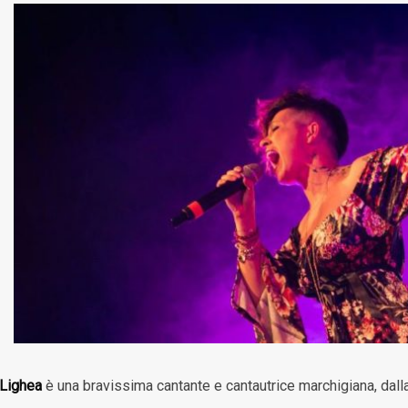
Lighea
è una bravissima cantante e cantautrice marchigiana, dalla 