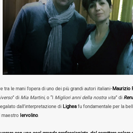
 tra le mani l’opera di uno dei più grandi autori italiani-
Maurizio 
iverso
” di
Mia Martini
, o “I
Migliori anni della nostra vita
” di
Rena
egalato dall’interpretazione di
Lighea
fu fondamentale per la bel
al maestro
Iervolino
.