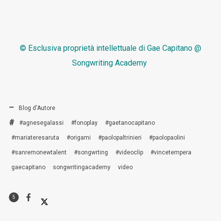
© Esclusiva proprietà intellettuale di
Gae Capitano @
Songwriting Academy
Blog d'Autore
#agnesegalassi
#fonoplay
#gaetanocapitano
#mariateresaruta
#origami
#paolopaltrinieri
#paolopaolini
#sanremonewtalent
#songwrting
#videoclip
#vincetempera
gaecapitano
songwritingacademy
video
5