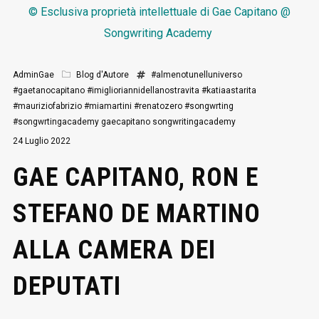
© Esclusiva proprietà intellettuale di
Gae Capitano @
Songwriting Academy
AdminGae
Blog d'Autore
#almenotunelluniverso
#gaetanocapitano
#imiglioriannidellanostravita
#katiaastarita
#mauriziofabrizio
#miamartini
#renatozero
#songwrting
#songwrtingacademy
gaecapitano
songwritingacademy
24 Luglio 2022
GAE CAPITANO, RON E
STEFANO DE MARTINO
ALLA CAMERA DEI
DEPUTATI