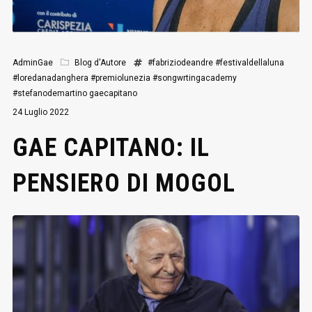
AdminGae
Blog d'Autore
#fabriziodeandre
#festivaldellaluna
#loredanadanghera
#premiolunezia
#songwrtingacademy
#stefanodemartino
gaecapitano
24 Luglio 2022
GAE CAPITANO: IL
PENSIERO DI MOGOL