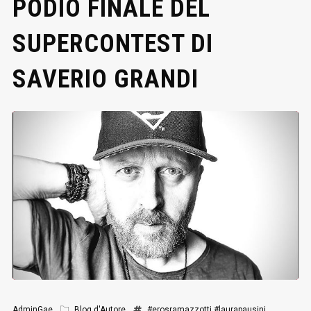
PODIO FINALE DEL
SUPERCONTEST DI
SAVERIO GRANDI
AdminGae
Blog d'Autore
#erosramazzotti
#laurapausini