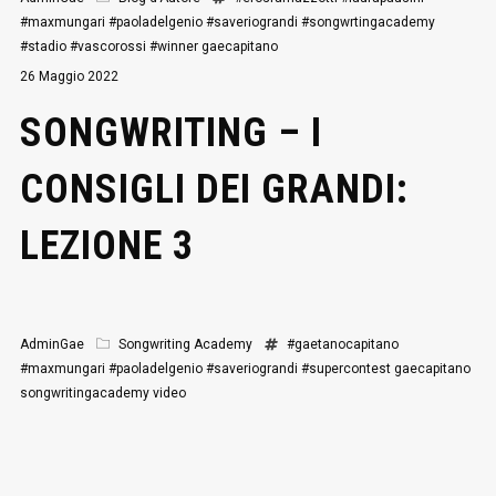
#maxmungari
#paoladelgenio
#saveriograndi
#songwrtingacademy
#stadio
#vascorossi
#winner
gaecapitano
26 Maggio 2022
SONGWRITING – I
CONSIGLI DEI GRANDI:
LEZIONE 3
AdminGae
Songwriting Academy
#gaetanocapitano
#maxmungari
#paoladelgenio
#saveriograndi
#supercontest
gaecapitano
songwritingacademy
video