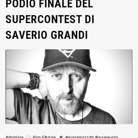
PODIO FINALE DEL
SUPERCONTEST DI
SAVERIO GRANDI
AdminGae
Blog d'Autore
#erosramazzotti
#laurapausini