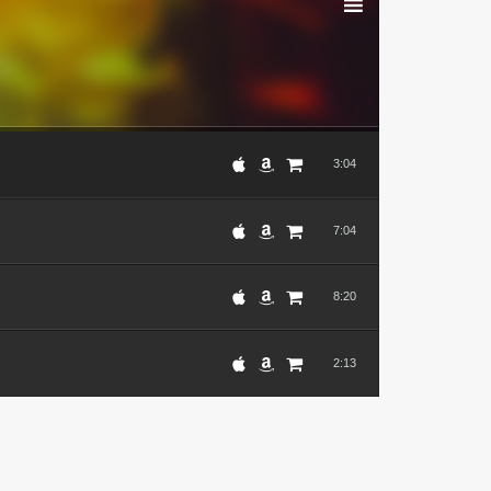
3:04
7:04
8:20
2:13