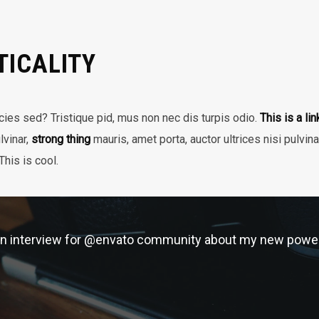
TICALITY
icies sed? Tristique pid, mus non nec dis turpis odio.
This is a lin
lvinar,
strong thing
mauris, amet porta, auctor ultrices nisi pulvin
his is cool.
an interview for @envato community about my new power el