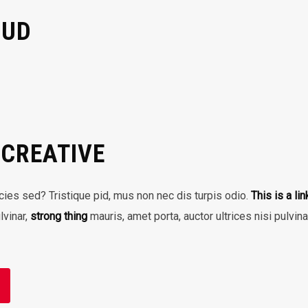
OUD
 CREATIVE
icies sed? Tristique pid, mus non nec dis turpis odio.
This is a lin
lvinar,
strong thing
mauris, amet porta, auctor ultrices nisi pulvin