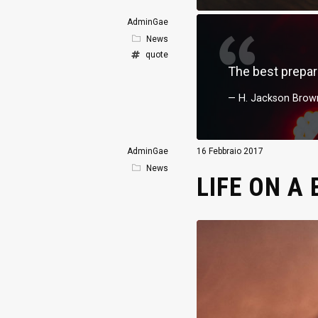
AdminGae
News
quote
The best prepar
H. Jackson Brown
AdminGae
16 Febbraio 2017
News
LIFE ON A