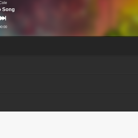
Cole
o Song
00:00