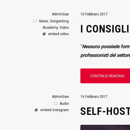
AdminGae
16 Febbraio 2017
News
,
Songwriting
I CONSIGLI
Academy
,
Video
embed
video
“
Nessuno possiede formul
professionisti del setto
CONTINUE READING
AdminGae
16 Febbraio 2017
Audio
SELF-HOST
embed
instagram
Audio
Player