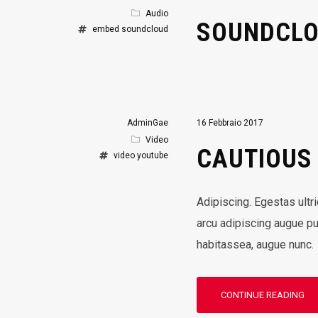
Audio
SOUNDCL
embed
soundcloud
AdminGae
16 Febbraio 2017
Video
CAUTIOUS
video
youtube
Adipiscing. Egestas ultr
arcu adipiscing augue pu
habitassea, augue nunc.
CONTINUE READING