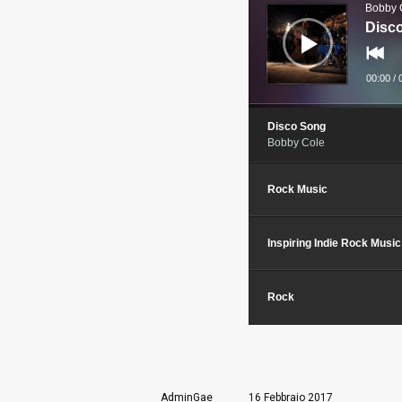
Bobby 
Disc
00:00
/
Disco Song
Bobby Cole
Rock Music
Inspiring Indie Rock Music
Rock
AdminGae
16 Febbraio 2017