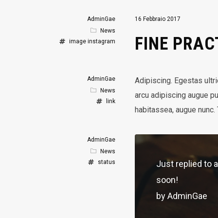
AdminGae
16 Febbraio 2017
News
FINE PRAC
image
instagram
AdminGae
Adipiscing. Egestas ultr
News
arcu adipiscing augue pu
link
habitassea, augue nunc. T
AdminGae
News
status
Just replied to 
soon!
by AdminGae