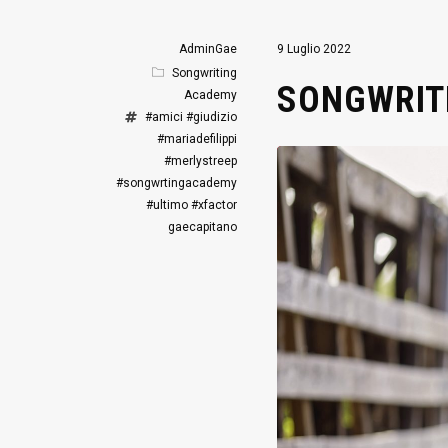
AdminGae
9 Luglio 2022
Songwriting
SONGWRITI
Academy
#amici
#giudizio
#mariadefilippi
#merlystreep
#songwrtingacademy
#ultimo
#xfactor
gaecapitano