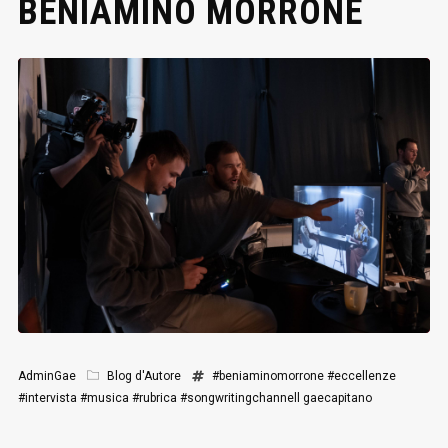
BENIAMINO MORRONE
AdminGae
Blog d'Autore
#beniaminomorrone
#eccellenze
#intervista
#musica
#rubrica
#songwritingchannell
gaecapitano