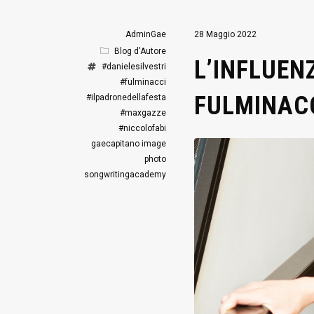
AdminGae
28 Maggio 2022
Blog d'Autore
L’INFLUENZ
#danielesilvestri
#fulminacci
FULMINAC
#ilpadronedellafesta
#maxgazze
#niccolofabi
gaecapitano
image
photo
songwritingacademy