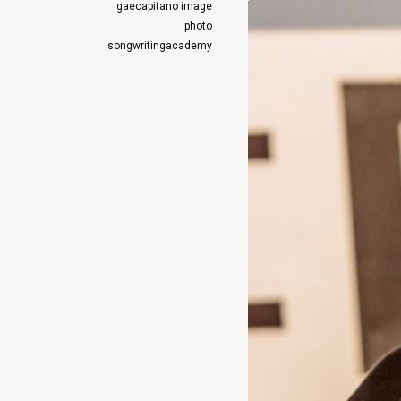
gaecapitano
image
photo
songwritingacademy