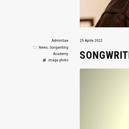
AdminGae
25 Aprile 2022
News
,
Songwriting
SONGWRITI
Academy
image
photo