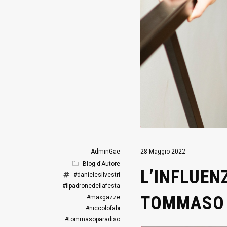
AdminGae
28 Maggio 2022
Blog d'Autore
L’INFLUENZ
#danielesilvestri
#ilpadronedellafesta
TOMMASO 
#maxgazze
#niccolofabi
#tommasoparadiso