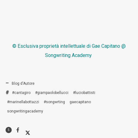
© Esclusiva proprietà intellettuale di
Gae Capitano @
Songwriting Academy
Blog d'Autore
#cantagiro
#giampaolobellucci
#luciobattisti
#marinellabottazzi
#songwrting
gaecapitano
songwritingacademy
5