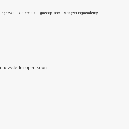
stingnews
#intervista
gaecapitano
songwritingacademy
ur newsletter open soon.