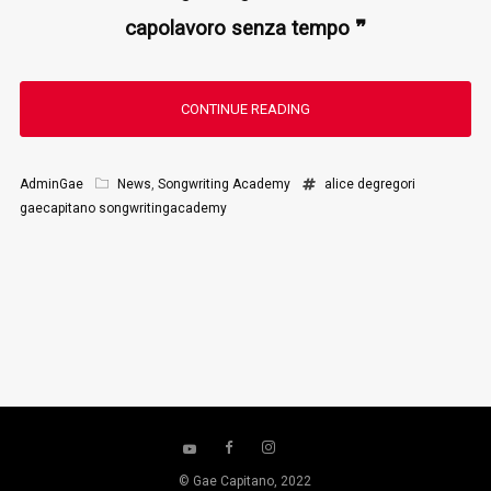
capolavoro senza tempo
❞
CONTINUE READING
AdminGae
News
,
Songwriting Academy
alice
degregori
gaecapitano
songwritingacademy
© Gae Capitano, 2022